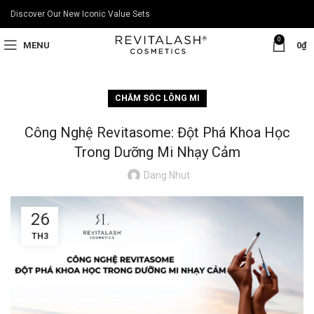
Discover Our New Iconic Value Sets
0
MENU
0
₫
CHĂM SÓC LÔNG MI
Công Nghệ Revitasome: Đột Phá Khoa Học
Trong Dưỡng Mi Nhạy Cảm
Dang Nhut
26
TH3