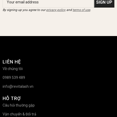
By signing up you agree to our
privacy policy
and
terms of use
.
LIÊN HỆ
Về chúng tôi
0989 539 489
info@revitalash.vn
HỖ TRỢ
Câu hỏi thường gặp
Vận chuyển & Đổi trả