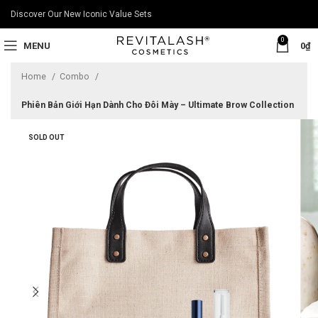
Discover Our New Iconic Value Sets
0
MENU
0
₫
Home
Combo
Phiên Bản Giới Hạn Dành Cho Đôi Mày – Ultimate Brow Collection
SOLD OUT