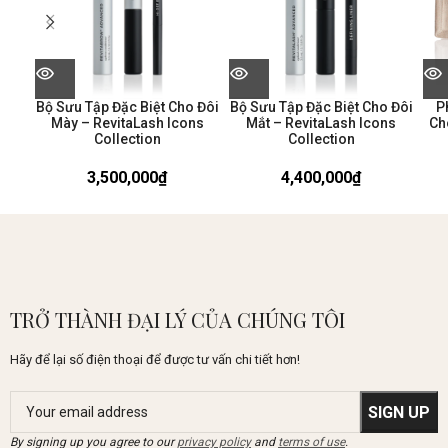
Bộ Sưu Tập Đặc Biệt Cho Đôi
Bộ Sưu Tập Đặc Biệt Cho Đôi
P
Mày – RevitaLash Icons
Mắt – RevitaLash Icons
Ch
Collection
Collection
3,500,000
₫
4,400,000
₫
TRỞ THÀNH ĐẠI LÝ CỦA CHÚNG TÔI
Hãy để lại số điện thoại để được tư vấn chi tiết hơn!
By signing up you agree to our
privacy policy
and
terms of use
.