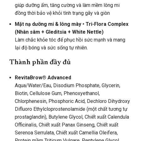
giúp dưỡng ẩm, tăng cường và làm mềm lông mi
đồng thời bảo vệ khỏi tình trạng gãy và giòn
Mặt nạ dưỡng mi & lông mày • Tri-Flora Complex
(Nhân sâm + Gleditsia + White Nettle)
Làm chắc khỏe tóc để phục hồi sức mạnh và mang
lại độ bóng và sức sống tự nhiên.
Thành phần đầy đủ
RevitaBrow® Advanced
Aqua/Water/Eau, Disodium Phosphate, Glycerin,
Biotin, Cellulose Gum, Phenoxyethanol,
Chlorphenesin, Phosphoric Acid, Dechloro Dihydroxy
Difluoro Ethylcloprostenolamide (một chất tương tự
prostaglandin), Butylene Glycol, Chiết xuất Calendula
Officinalis, Chiết xuất Panax Ginseng, Chiết xuất
Serenoa Serrulata, Chiết xuất Camellia Oleifera,
Protein mầm Triticum Vulgare, Pentylene Glycol,