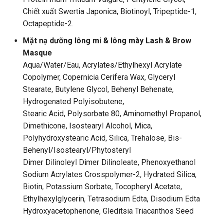
Chiết xuất Swertia Japonica, Biotinoyl, Tripeptide-1,
Octapeptide-2.
Mặt nạ dưỡng lông mi & lông mày Lash & Brow
Masque
Aqua/Water/Eau, Acrylates/Ethylhexyl Acrylate
Copolymer, Copernicia Cerifera Wax, Glyceryl
Stearate, Butylene Glycol, Behenyl Behenate,
Hydrogenated Polyisobutene,
Stearic Acid, Polysorbate 80, Aminomethyl Propanol,
Dimethicone, Isostearyl Alcohol, Mica,
Polyhydroxystearic Acid, Silica, Trehalose, Bis-
Behenyl/Isostearyl/Phytosteryl
Dimer Dilinoleyl Dimer Dilinoleate, Phenoxyethanol
Sodium Acrylates Crosspolymer-2, Hydrated Silica,
Biotin, Potassium Sorbate, Tocopheryl Acetate,
Ethylhexylglycerin, Tetrasodium Edta, Disodium Edta
Hydroxyacetophenone, Gleditsia Triacanthos Seed